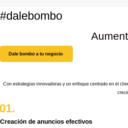
#dalebombo
Aumenta
Dale bombo a tu negocio
Con estrategias innovadoras y un enfoque centrado en el clie
creci
01.
Creación de anuncios efectivos